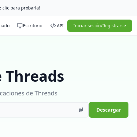
z clic para probarla!
liado
Escritorio
API
Iniciar sesión/Registrarse
 Threads
icaciones de Threads
Descargar